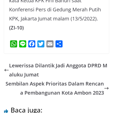
kata Ketua KPK Firli Bahuri saat
Konferensi Pers di Gedung Merah Putih
KPK, Jakarta Jumat malam (13/5/2022).
(ZI-10)
W
L
F
T
E
S
h
i
a
w
m
h
a
n
c
i
a
a
Lewerissa Dilantik Jadi Anggota DPRD M
t
e
e
t
i
r
s
b
t
l
e
aluku Jumat
A
o
e
Sembilan Aspek Prioritas Dalam Rencan
p
o
r
a Pembangunan Kota Ambon 2023
p
k
Baca juga: