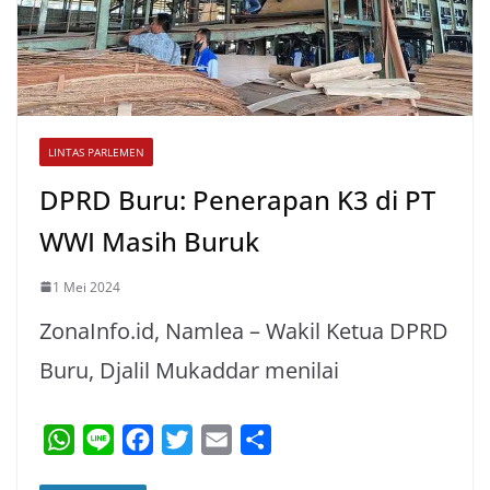
LINTAS PARLEMEN
DPRD Buru: Penerapan K3 di PT
WWI Masih Buruk
1 Mei 2024
ZonaInfo.id, Namlea – Wakil Ketua DPRD
Buru, Djalil Mukaddar menilai
W
L
F
T
E
S
h
i
a
w
m
h