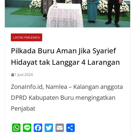
LINTAS PARLEMEN
Pilkada Buru Aman Jika Syarief
Hidayat tak Langgar 4 Larangan
1 Juni 2024
ZonaInfo.id, Namlea – Kalangan anggota
DPRD Kabupaten Buru mengingatkan
Penjabat
W
L
F
T
E
S