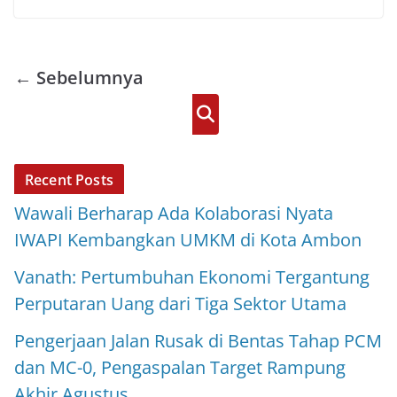
t
e
e
t
i
r
s
b
t
l
e
A
o
e
← Sebelumnya
p
o
r
p
k
Cari
Recent Posts
Wawali Berharap Ada Kolaborasi Nyata
IWAPI Kembangkan UMKM di Kota Ambon
Vanath: Pertumbuhan Ekonomi Tergantung
Perputaran Uang dari Tiga Sektor Utama
Pengerjaan Jalan Rusak di Bentas Tahap PCM
dan MC-0, Pengaspalan Target Rampung
Akhir Agustus