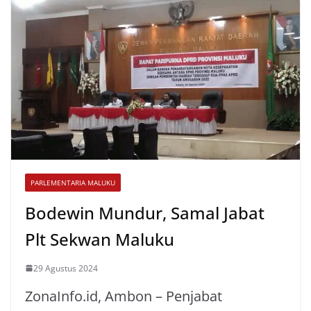
A
o
e
p
o
r
p
k
PARLEMENTARIA MALUKU
Bodewin Mundur, Samal Jabat
Plt Sekwan Maluku
29 Agustus 2024
ZonaInfo.id, Ambon – Penjabat