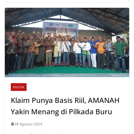
s
b
t
l
e
A
o
e
p
o
r
p
k
POLITIK
Klaim Punya Basis Riil, AMANAH
Yakin Menang di Pilkada Buru
28 Agustus 2024