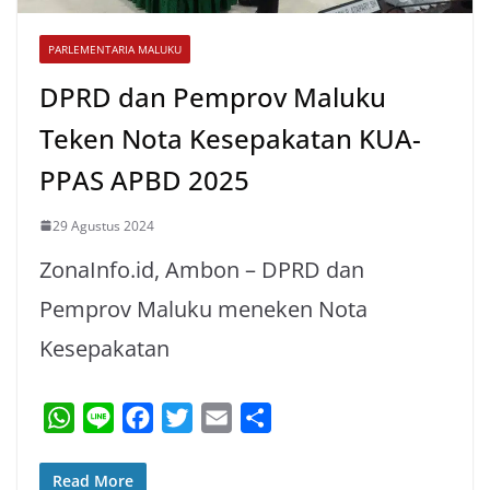
PARLEMENTARIA MALUKU
DPRD dan Pemprov Maluku
Teken Nota Kesepakatan KUA-
PPAS APBD 2025
29 Agustus 2024
ZonaInfo.id, Ambon – DPRD dan
Pemprov Maluku meneken Nota
Kesepakatan
W
L
F
T
E
S
h
i
a
w
m
h
a
n
c
i
a
a
Read More