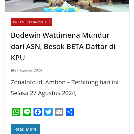
PARLEMENTARIA MALUKU
Bodewin Wattimena Mundur
dari ASN, Besok BETA Daftar di
KPU
27 Agustus 2024
ZonaInfo.id, Ambon – Terhitung hari ini,
Selasa 27 Agustus 2024,
W
L
F
T
E
S
h
i
a
w
m
h
a
n
c
i
a
a
Read More