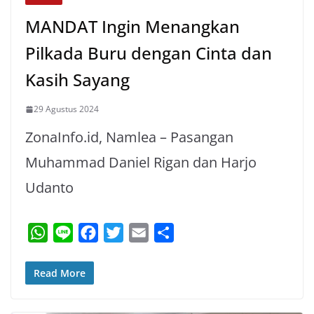
MANDAT Ingin Menangkan
Pilkada Buru dengan Cinta dan
Kasih Sayang
29 Agustus 2024
ZonaInfo.id, Namlea – Pasangan
Muhammad Daniel Rigan dan Harjo
Udanto
W
L
F
T
E
S
h
i
a
w
m
h
a
n
c
i
a
a
Read More
t
e
e
t
i
r
s
b
t
l
e