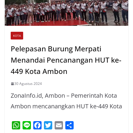
KOTA
Pelepasan Burung Merpati
Menandai Pencanangan HUT ke-
449 Kota Ambon
30 Agustus 2024
ZonaInfo.id, Ambon – Pemerintah Kota
Ambon mencanangkan HUT ke-449 Kota
W
L
F
T
E
S