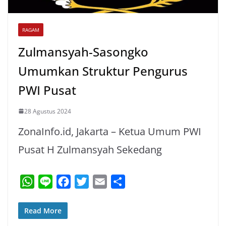
RAGAM
Zulmansyah-Sasongko
Umumkan Struktur Pengurus
PWI Pusat
28 Agustus 2024
ZonaInfo.id, Jakarta – Ketua Umum PWI
Pusat H Zulmansyah Sekedang
W
L
F
T
E
S
h
i
a
w
m
h
a
n
c
i
a
a
Read More
t
e
e
t
i
r