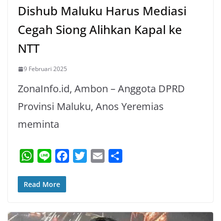
Dishub Maluku Harus Mediasi
Cegah Siong Alihkan Kapal ke
NTT
9 Februari 2025
ZonaInfo.id, Ambon – Anggota DPRD
Provinsi Maluku, Anos Yeremias
meminta
W
L
F
T
E
S
h
i
a
w
m
h
a
n
c
i
a
a
Read More
t
e
e
t
i
r
s
b
t
l
e