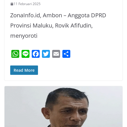
11 Februari 2025
ZonaInfo.id, Ambon – Anggota DPRD
Provinsi Maluku, Rovik Afifudin,
menyoroti
W
L
F
T
E
S
h
i
a
w
m
h
a
n
c
i
a
a
Read More
t
e
e
t
i
r
s
b
t
l
e
A
o
e
p
o
r
p
k