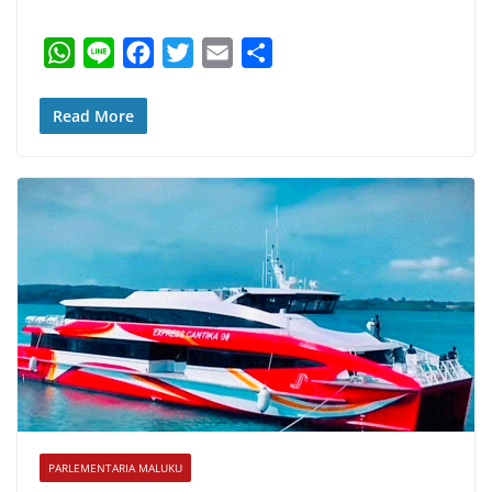
W
L
F
T
E
S
h
i
a
w
m
h
a
n
c
i
a
a
Read More
t
e
e
t
i
r
s
b
t
l
e
A
o
e
p
o
r
p
k
PARLEMENTARIA MALUKU