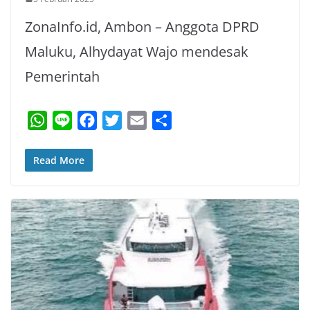
ZonaInfo.id, Ambon – Anggota DPRD
Maluku, Alhydayat Wajo mendesak
Pemerintah
W
L
F
T
E
S
h
i
a
w
m
h
a
n
c
i
a
a
Read More
t
e
e
t
i
r
s
b
t
l
e
A
o
e
p
o
r
p
k