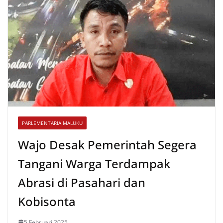
A
o
e
p
o
r
p
k
PARLEMENTARIA MALUKU
Wajo Desak Pemerintah Segera
Tangani Warga Terdampak
Abrasi di Pasahari dan
Kobisonta
5 Februari 2025