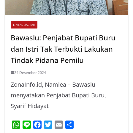
LINTAS DAERAH
Bawaslu: Penjabat Bupati Buru
dan Istri Tak Terbukti Lakukan
Tindak Pidana Pemilu
24 Desember 2024
ZonaInfo.id, Namlea – Bawaslu
menyatakan Penjabat Bupati Buru,
Syarif Hidayat
W
L
F
T
E
S