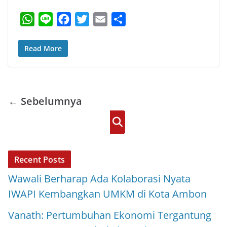
W
L
F
T
E
S
h
i
a
w
m
h
a
n
c
i
a
a
Read More
t
e
e
t
i
r
s
b
t
l
e
A
o
e
← Sebelumnya
p
o
r
p
k
Cari
Recent Posts
Wawali Berharap Ada Kolaborasi Nyata
IWAPI Kembangkan UMKM di Kota Ambon
Vanath: Pertumbuhan Ekonomi Tergantung