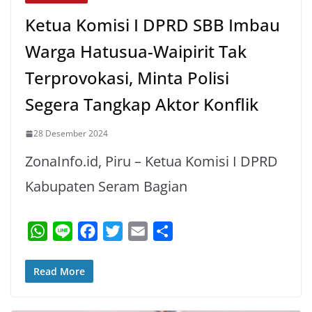
Ketua Komisi I DPRD SBB Imbau
Warga Hatusua-Waipirit Tak
Terprovokasi, Minta Polisi
Segera Tangkap Aktor Konflik
28 Desember 2024
ZonaInfo.id, Piru – Ketua Komisi I DPRD
Kabupaten Seram Bagian
W
L
F
T
E
S
h
i
a
w
m
h
a
n
c
i
a
a
Read More
t
e
e
t
i
r
s
b
t
l
e