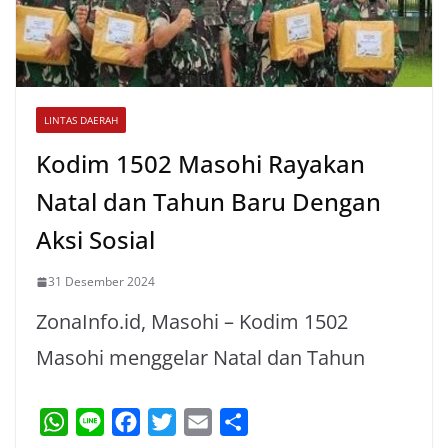
LINTAS DAERAH
Kodim 1502 Masohi Rayakan
Natal dan Tahun Baru Dengan
Aksi Sosial
31 Desember 2024
ZonaInfo.id, Masohi – Kodim 1502
Masohi menggelar Natal dan Tahun
W
L
F
T
E
S