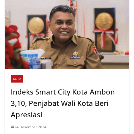
A
o
e
p
o
r
p
k
KOTA
Indeks Smart City Kota Ambon
3,10, Penjabat Wali Kota Beri
Apresiasi
24 Desember 2024