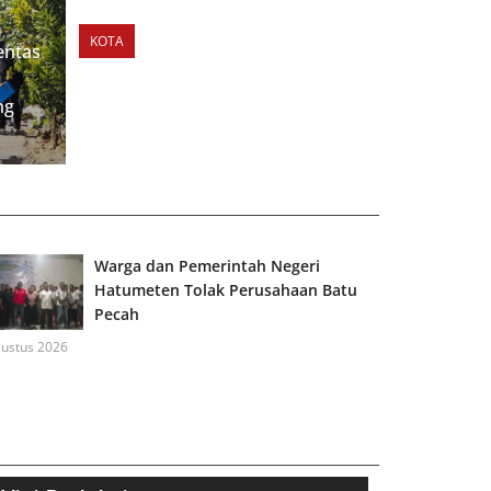
KOTA
entas
Rancang Pengembangan Wilayah
ng
Baru, Pemkot Ambon Gelar KP 2
KLHS Revisi RTRW 2011-2031
Warga dan Pemerintah Negeri
Hatumeten Tolak Perusahaan Batu
Pecah
gustus 2026