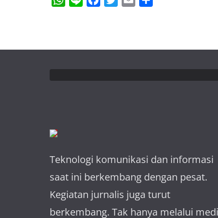
W
L
F
T
E
S
h
i
a
w
m
h
a
n
c
i
a
a
t
e
e
t
i
r
s
b
t
l
e
A
o
e
p
o
r
p
k
Teknologi komunikasi dan informasi
saat ini berkembang dengan pesat.
Kegiatan jurnalis juga turut
berkembang. Tak hanya melalui med