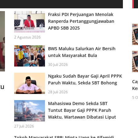
Fraksi PDI Perjuangan Menolak
Ranperda Pertanggungjawaban
APBD SBB 2025
2 Agustus 2026
BWS Maluku Salurkan Air Bersih
untuk Masyarakat Bula
30 Juli 2026
Ngaku Sudah Bayar Gaji April PPPK
Ca
Paruh Waktu, Sekda SBT Bohong
tu
Ke
28 Juli 2026
5 O
Mahasiswa Demo Sekda SBT
Tuntut Bayar Gaji PPPK Paruh
Waktu, Wartawan Dibatasi Liput
27 Juli 2026
Tokoh Masyarakat SBB: Minta Uang ke Alfamidi,