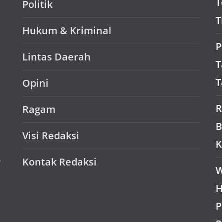
T
Politik
T
Hukum & Kriminal
P
Lintas Daerah
T
T
Opini
R
Ragam
B
Visi Redaksi
K
Kontak Redaksi
r
W
H
P