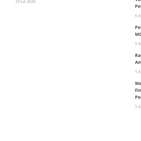
29 Juli 2026
Pe
6 A
Pe
MC
5 A
Ra
Am
5 A
Wa
Fi
Pe
5 A