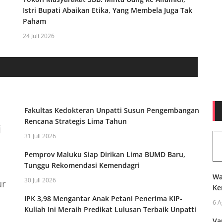
Istri Bupati Abaikan Etika, Yang Membela Juga Tak
Paham
24 Juli 2026
Fakultas Kedokteran Unpatti Susun Pengembangan
Rencana Strategis Lima Tahun
i
31 Juli 2026
Pemprov Maluku Siap Dirikan Lima BUMD Baru,
Tunggu Rekomendasi Kemendagri
Wa
30 Juli 2026
ur
Ke
IPK 3,98 Mengantar Anak Petani Penerima KIP-
6 A
Kuliah Ini Meraih Predikat Lulusan Terbaik Unpatti
Va