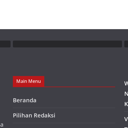
Main Menu
W
N
Beranda
K
Pilihan Redaksi
V
ia