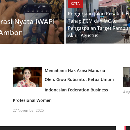
KOTA
Pengerjaan Jalan Rusak di B
rasi Nyata IWAPI
Tahap PCM dan MC-0,
Pengaspalan Target Rampu
 Ambon
Akhir Agustus
Memahami Hak Asasi Manusia
Oleh: Giwo Rubianto, Ketua Umum
Indonesian Federation Business
4 A
Profesional Women
27 November 2025