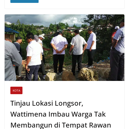
t
e
e
t
i
r
s
b
t
l
e
A
o
e
p
o
r
p
k
KOTA
Tinjau Lokasi Longsor,
Wattimena Imbau Warga Tak
Membangun di Tempat Rawan