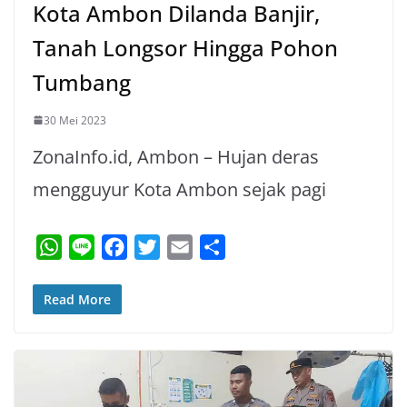
Kota Ambon Dilanda Banjir,
Tanah Longsor Hingga Pohon
Tumbang
30 Mei 2023
ZonaInfo.id, Ambon – Hujan deras
mengguyur Kota Ambon sejak pagi
W
L
F
T
E
S
h
i
a
w
m
h
a
n
c
i
a
a
Read More
t
e
e
t
i
r
s
b
t
l
e
A
o
e
p
o
r