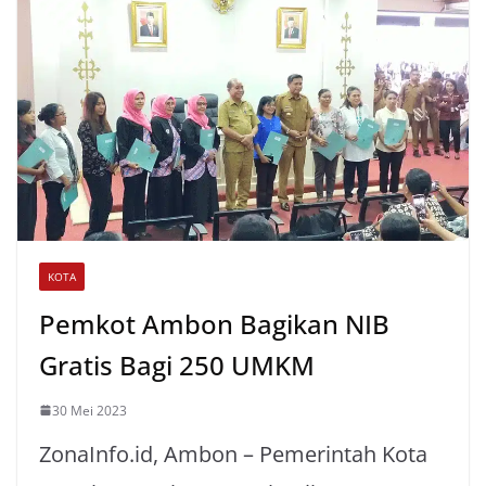
A
o
e
p
o
r
p
k
KOTA
Pemkot Ambon Bagikan NIB
Gratis Bagi 250 UMKM
30 Mei 2023
ZonaInfo.id, Ambon – Pemerintah Kota