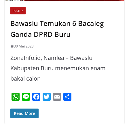
POLITIK
Bawaslu Temukan 6 Bacaleg
Ganda DPRD Buru
30 Mei 2023
ZonaInfo.id, Namlea – Bawaslu
Kabupaten Buru menemukan enam
bakal calon
W
L
F
T
E
S
h
i
a
w
m
h
a
n
c
i
a
a
Read More
t
e
e
t
i
r