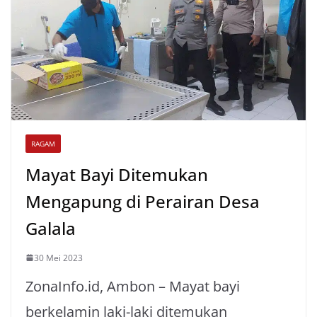
p
k
RAGAM
Mayat Bayi Ditemukan
Mengapung di Perairan Desa
Galala
30 Mei 2023
ZonaInfo.id, Ambon – Mayat bayi
berkelamin laki-laki ditemukan