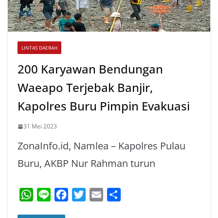
LINTAS DAERAH
200 Karyawan Bendungan
Waeapo Terjebak Banjir,
Kapolres Buru Pimpin Evakuasi
31 Mei 2023
ZonaInfo.id, Namlea – Kapolres Pulau
Buru, AKBP Nur Rahman turun
W
L
F
T
E
S
h
i
a
w
m
h