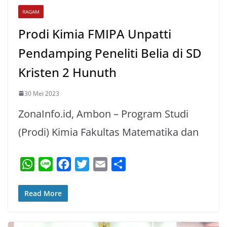
RAGAM
Prodi Kimia FMIPA Unpatti
Pendamping Peneliti Belia di SD
Kristen 2 Hunuth
30 Mei 2023
ZonaInfo.id, Ambon – Program Studi
(Prodi) Kimia Fakultas Matematika dan
W
L
F
T
E
S
h
i
a
w
m
h
a
n
c
i
a
a
Read More
t
e
e
t
i
r
s
b
t
l
e