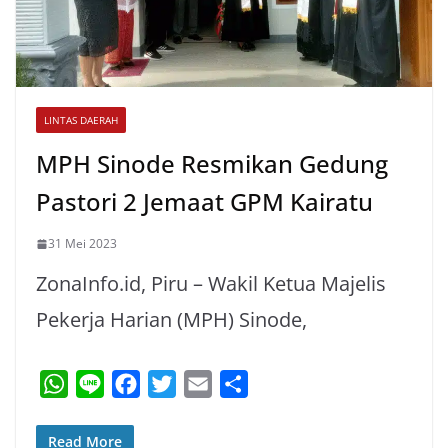
LINTAS DAERAH
MPH Sinode Resmikan Gedung
Pastori 2 Jemaat GPM Kairatu
31 Mei 2023
ZonaInfo.id, Piru – Wakil Ketua Majelis
Pekerja Harian (MPH) Sinode,
W
L
F
T
E
S
h
i
a
w
m
h
a
n
c
i
a
a
Read More