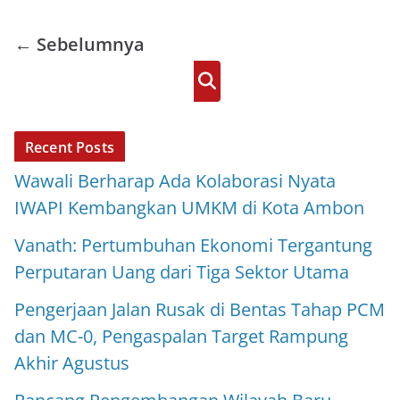
s
b
t
l
e
A
o
e
← Sebelumnya
p
o
r
p
k
Cari
Recent Posts
Wawali Berharap Ada Kolaborasi Nyata
IWAPI Kembangkan UMKM di Kota Ambon
Vanath: Pertumbuhan Ekonomi Tergantung
Perputaran Uang dari Tiga Sektor Utama
Pengerjaan Jalan Rusak di Bentas Tahap PCM
dan MC-0, Pengaspalan Target Rampung
Akhir Agustus