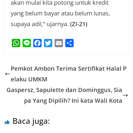
akan mulai kita potong untuk kredit
yang belum bayar atau belum lunas,
supaya adil,” ujarnya.
(ZI-21)
W
L
F
T
E
S
h
i
a
w
m
h
a
n
c
i
a
a
Pemkot Ambon Terima Sertifikat Halal P
t
e
e
t
i
r
s
b
t
l
e
elaku UMKM
A
o
e
Gaspersz, Sapulette dan Dominggus, Sia
p
o
r
pa Yang Dipilih? Ini kata Wali Kota
p
k
Baca juga: