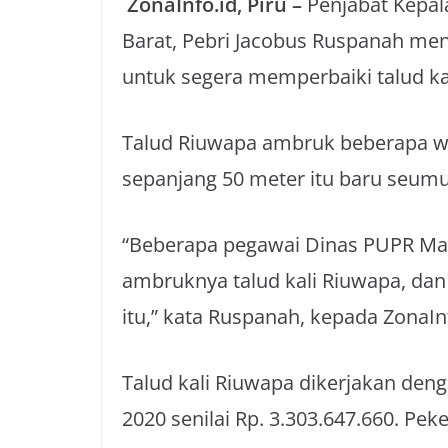
ZonaInfo.id, Piru –
Penjabat Kepal
Barat, Pebri Jacobus Ruspanah men
untuk segera memperbaiki talud ka
Talud Riuwapa ambruk beberapa wak
sepanjang 50 meter itu baru seumu
“Beberapa pegawai Dinas PUPR Mal
ambruknya talud kali Riuwapa, dan
itu,” kata Ruspanah, kepada ZonaInf
Talud kali Riuwapa dikerjakan de
2020 senilai Rp. 3.303.647.660. Pek