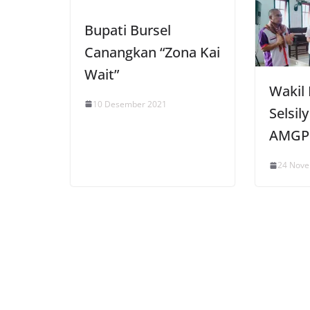
Bupati Bursel
Canangkan “Zona Kai
Wait”
Wakil
10 Desember 2021
Selsil
AMGPM
24 Nov