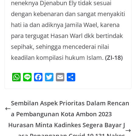
neneknya Djenabun Ely tidak sesuai
dengan kebenaran dan sangat menyakiti
hati ia dan adiknya Jamila Wael, karena
para tergugat Hasan Warl dkk bertindak
sepihak, sehingga mencederai nilai
keadilan kompilasi hukum Islam.
(ZI-18)
W
L
F
T
E
S
h
i
a
w
m
h
a
n
c
i
a
a
Sembilan Aspek Prioritas Dalam Rencan
t
e
e
t
i
r
s
b
t
l
e
a Pembangunan Kota Ambon 2023
A
o
e
Hurasan Minta Kadinkes Segera Bayar J
p
o
r
asa Penanganan Covid-19 131 Nakes