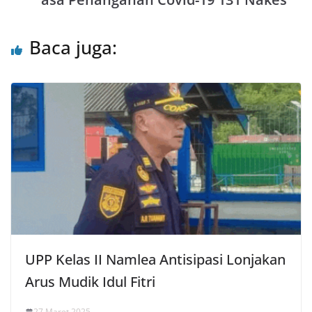
p
k
Baca juga:
UPP Kelas II Namlea Antisipasi Lonjakan
Arus Mudik Idul Fitri
27 Maret 2025