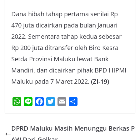
Dana hibah tahap pertama senilai Rp
470 juta dicairkan pada bulan Januari
2022. Sementara tahap kedua sebesar
Rp 200 juta ditransfer oleh Biro Kesra
Setda Provinsi Maluku lewat Bank
Mandiri, dan dicairkan pihak BPD HIPMI
Maluku pada 7 Maret 2022.
(ZI-19)
W
L
F
T
E
S
h
i
a
w
m
h
a
n
c
i
a
a
DPRD Maluku Masih Menunggu Berkas P
t
e
e
t
i
r
s
b
t
l
e
AW Dari Golkar