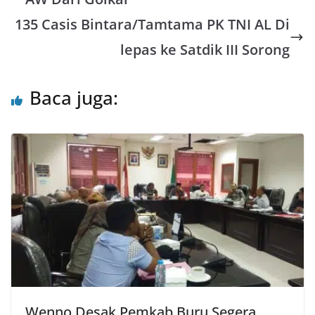
A
o
e
135 Casis Bintara/Tamtama PK TNI AL Di
p
o
r
lepas ke Satdik III Sorong
p
k
Baca juga:
Wenno Desak Pemkab Buru Segera