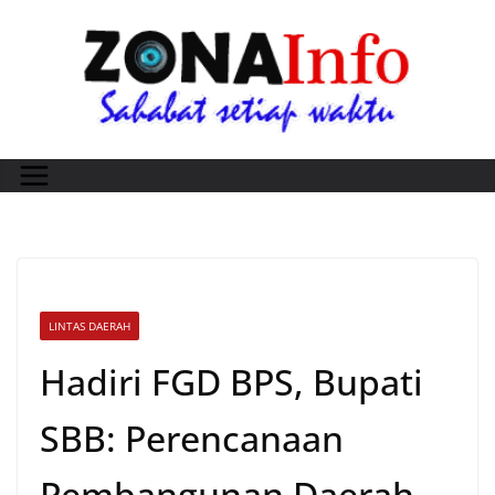
Skip
to
content
LINTAS DAERAH
Hadiri FGD BPS, Bupati
SBB: Perencanaan
Pembangunan Daerah