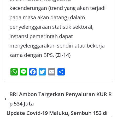
kecenderungan (trend yang akan terjadi
pada masa akan datang) dalam
penyelenggaraan statistik sektoral,
instansi pemerintah dapat
menyelenggarakan sendiri atau bekerja
sama dengan BPS.
(ZI-14)
W
L
F
T
E
S
h
i
a
w
m
h
a
n
c
i
a
a
BRI Ambon Targetkan Penyaluran KUR R
t
e
e
t
i
r
s
b
t
l
e
p 534 Juta
A
o
e
Update Covid-19 Maluku, Sembuh 153 di
p
o
r