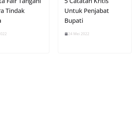
a Fair Tangani
5 Catatan Kritis
ra Tindak
Untuk Penjabat
a
Bupati
2022
24 Mei 2022