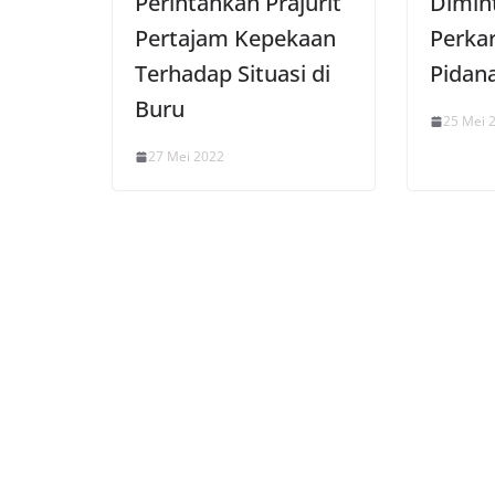
Perintahkan Prajurit
Dimint
Pertajam Kepekaan
Perka
Terhadap Situasi di
Pidan
Buru
25 Mei 
27 Mei 2022