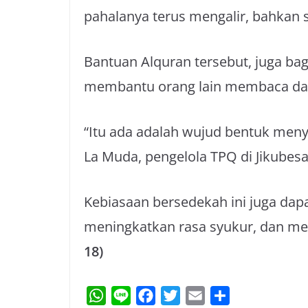
pahalanya terus mengalir, bahkan 
Bantuan Alquran tersebut, juga ba
membantu orang lain membaca d
“Itu ada adalah wujud bentuk meny
La Muda, pengelola TPQ di Jikubesa
Kebiasaan bersedekah ini juga da
meningkatkan rasa syukur, dan me
18)
W
L
F
T
E
S