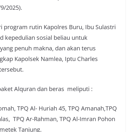
/9/2025).
i program rutin Kapolres Buru, Ibu Sulastri
 kepedulian sosial beliau untuk
 yang penuh makna, dan akan terus
ngkap Kapolsek Namlea, Iptu Charles
tersebut.
paket Alquran dan beras meliputi :
romah, TPQ Al- Huriah 45, TPQ Amanah,TPQ
khlas, TPQ Ar-Rahman, TPQ Al-Imran Pohon
metek Tanjung.