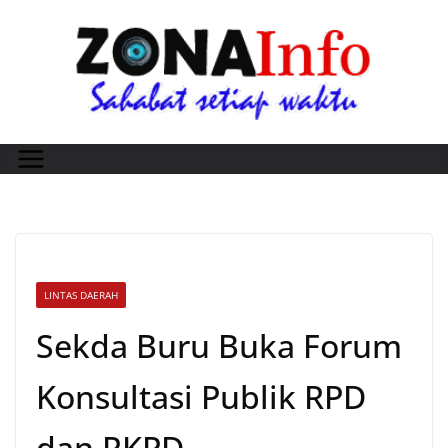
Skip
to
content
LINTAS DAERAH
Sekda Buru Buka Forum
Konsultasi Publik RPD
dan RKPD