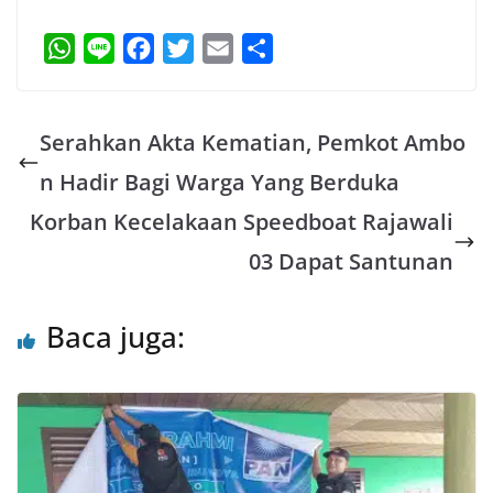
W
L
F
T
E
S
h
i
a
w
m
h
a
n
c
i
a
a
Serahkan Akta Kematian, Pemkot Ambo
t
e
e
t
i
r
s
b
t
l
e
n Hadir Bagi Warga Yang Berduka
A
o
e
Korban Kecelakaan Speedboat Rajawali
p
o
r
03 Dapat Santunan
p
k
Baca juga: