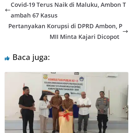
Covid-19 Terus Naik di Maluku, Ambon T
t
e
e
t
i
r
s
b
t
l
e
ambah 67 Kasus
A
o
e
Pertanyakan Korupsi di DPRD Ambon, P
p
o
r
MII Minta Kajari Dicopot
p
k
Baca juga: