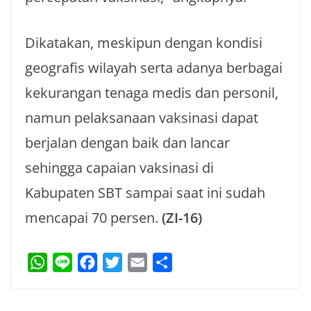
Dikatakan, meskipun dengan kondisi
geografis wilayah serta adanya berbagai
kekurangan tenaga medis dan personil,
namun pelaksanaan vaksinasi dapat
berjalan dengan baik dan lancar
sehingga capaian vaksinasi di
Kabupaten SBT sampai saat ini sudah
mencapai 70 persen.
(ZI-16)
W
L
F
T
E
S
h
i
a
w
m
h
a
n
c
i
a
a