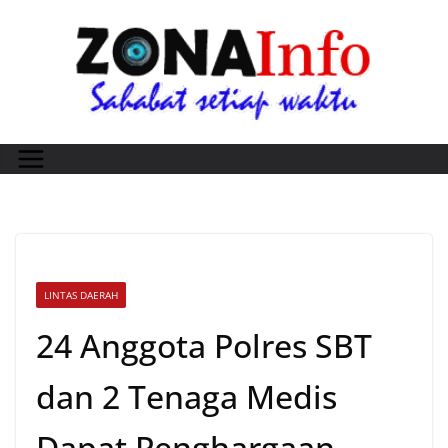
Skip
to
content
LINTAS DAERAH
24 Anggota Polres SBT
dan 2 Tenaga Medis
Dapat Penghargaan