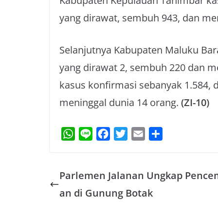
Kabupaten Kepulauan Tanimbar kas
yang dirawat, sembuh 943, dan men
Selanjutnya Kabupaten Maluku Bar
yang dirawat 2, sembuh 220 dan m
kasus konfirmasi sebanyak 1.584, 
meninggal dunia 14 orang.
(ZI-10)
W
L
F
T
E
S
h
i
a
w
m
h
a
n
c
i
a
a
Parlemen Jalanan Ungkap Pence
t
e
e
t
i
r
s
b
t
l
e
an di Gunung Botak
A
o
e
p
o
r