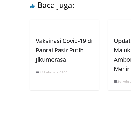
Baca juga:
p
k
Vaksinasi Covid-19 di
Updat
Pantai Pasir Putih
Maluk
Jikumerasa
Ambon
Menin
27 Februari 2022
26 Febr