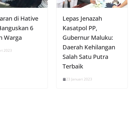
aran di Hative
Lepas Jenazah
 Hanguskan 6
Kasatpol PP,
h Warga
Gubernur Maluku:
Daerah Kehilangan
ri 2023
Salah Satu Putra
Terbaik
23 Januari 2023