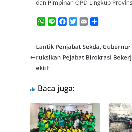
dan Pimpinan OPD Lingkup Provins
W
L
F
T
E
S
h
i
a
w
m
h
a
n
c
i
a
a
Lantik Penjabat Sekda, Gubernur 
t
e
e
t
i
r
s
b
t
l
e
ruksikan Pejabat Birokrasi Bekerj
A
o
e
ektif
p
o
r
p
k
Baca juga: