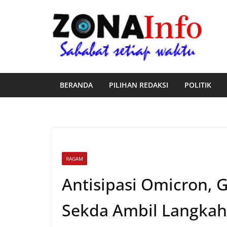
Skip
to
content
BERANDA
PILIHAN REDAKSI
POLITIK
RAGAM
Antisipasi Omicron, 
Sekda Ambil Langkah