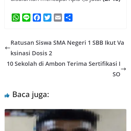
W
L
F
T
E
S
h
i
a
w
m
h
a
n
c
i
a
a
Ratusan Siswa SMA Negeri 1 SBB Ikut Va
t
e
e
t
i
r
s
b
t
l
e
ksinasi Dosis 2
A
o
e
10 Sekolah di Ambon Terima Sertifikasi I
p
o
r
SO
p
k
Baca juga: