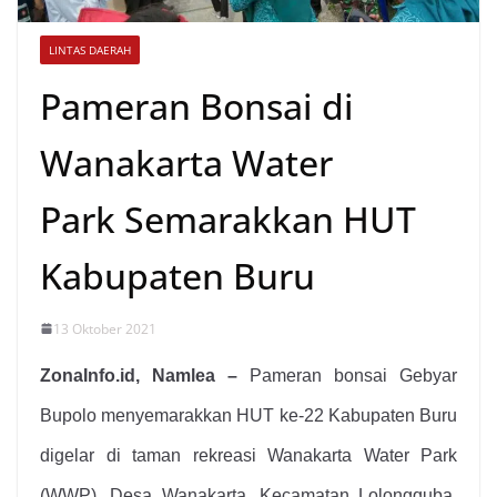
LINTAS DAERAH
Pameran Bonsai di
Wanakarta Water
Park Semarakkan HUT
Kabupaten Buru
13 Oktober 2021
ZonaInfo.id, Namlea –
Pameran bonsai Gebyar
Bupolo
menyemarakkan HUT ke-22 Kabupaten Buru
digelar di
taman rekreasi
Wanakarta Water Park
(WWP), Desa Wanakarta, Kec
amatan
Lolongquba,