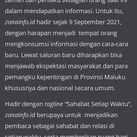
dalam mendapatkan informasi. Untuk itu,
zonainfo.id
hadir sejak 9 September 2021,
dengan harapan menjadi tem­pat orang
mengkonsumsi informasi dengan cara-cara
baru. Lewat sa­luran ba­ru diharapkan bisa
menja­wab ekspektasi masya­rakat dan para
pemangku kepen­tingan di Provinsi Maluku
khususnya dan nasional secara umum.
Hadir dengan
tagline “
Sahabat Setiap Waktu”,
zonainfo.id
berupaya untuk menjadikan
pembaca sebagai sahabat dan relasi di
setiap waktu, serta memberikan ruang bagi