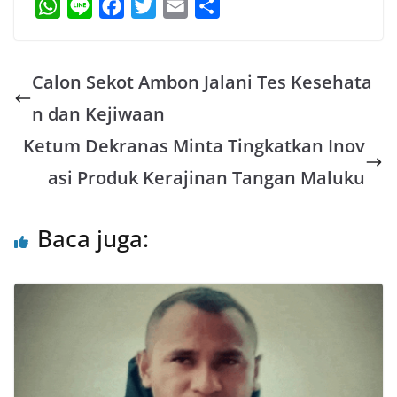
W
L
F
T
E
S
h
i
a
w
m
h
a
n
c
i
a
a
Calon Sekot Ambon Jalani Tes Kesehata
t
e
e
t
i
r
s
b
t
l
e
n dan Kejiwaan
A
o
e
Ketum Dekranas Minta Tingkatkan Inov
p
o
r
asi Produk Kerajinan Tangan Maluku
p
k
Baca juga: