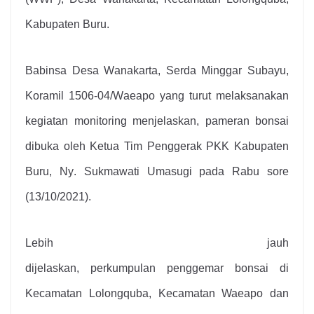
Kabupaten Buru.
Babinsa Desa
W
anakarta, Serda Minggar Subayu,
Koramil 1506-04/
W
aeapo yang turut melaksanakan
kegiatan
monitoring me
njelaskan
, pameran bonsai
dibuka oleh Ketua Tim Penggerak PKK Kabupaten
Buru, Ny
.
Sukmawati Umasugi pada Rabu sore
(13/10/2021).
Lebih jauh
di
jelaskan
,
p
erkumpulan
p
enggemar
b
onsai di
Kecamatan Lolongquba
,
Kecamatan Waeapo dan