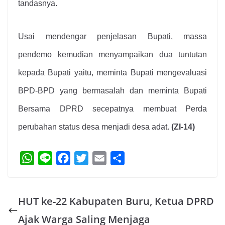
tandasnya.
Usai mendengar penjelasan Bupati, massa
pendemo kemudian menyampaikan dua tuntutan
kepada Bupati yaitu, meminta Bupati mengevaluasi
BPD-BPD yang bermasalah dan meminta Bupati
Bersama DPRD secepatnya membuat Perda
perubahan status desa menjadi desa adat.
(ZI-14)
W
L
F
T
E
S
h
i
a
w
m
h
a
n
c
i
a
a
HUT ke-22 Kabupaten Buru, Ketua DPRD
t
e
e
t
i
r
s
b
t
l
e
Ajak Warga Saling Menjaga