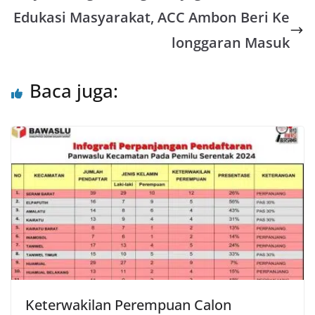
A
o
e
Edukasi Masyarakat, ACC Ambon Beri Ke
p
o
r
longgaran Masuk
p
k
Baca juga:
Keterwakilan Perempuan Calon