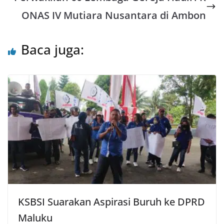
p
o
r
ONAS IV Mutiara Nusantara di Ambon
p
k
Baca juga:
KSBSI Suarakan Aspirasi Buruh ke DPRD
Maluku