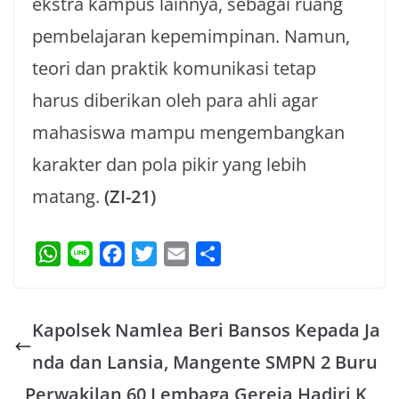
ekstra kampus lainnya, sebagai ruang
pembelajaran kepemimpinan. Namun,
teori dan praktik komunikasi tetap
harus diberikan oleh para ahli agar
mahasiswa mampu mengembangkan
karakter dan pola pikir yang lebih
matang.
(ZI-21)
W
L
F
T
E
S
h
i
a
w
m
h
a
n
c
i
a
a
Kapolsek Namlea Beri Bansos Kepada Ja
t
e
e
t
i
r
s
b
t
l
e
nda dan Lansia, Mangente SMPN 2 Buru
A
o
e
Perwakilan 60 Lembaga Gereja Hadiri K