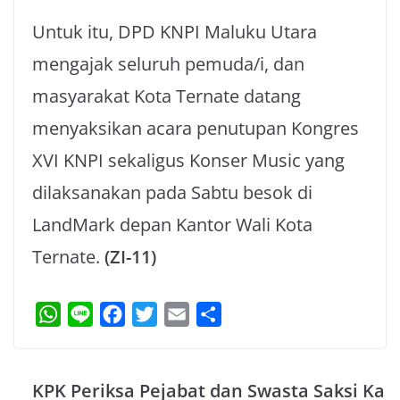
Untuk itu, DPD KNPI Maluku Utara
mengajak seluruh pemuda/i, dan
masyarakat Kota Ternate datang
menyaksikan acara penutupan Kongres
XVI KNPI sekaligus Konser Music yang
dilaksanakan pada Sabtu besok di
LandMark depan Kantor Wali Kota
Ternate.
(ZI-11)
W
L
F
T
E
S
h
i
a
w
m
h
a
n
c
i
a
a
KPK Periksa Pejabat dan Swasta Saksi Ka
t
e
e
t
i
r