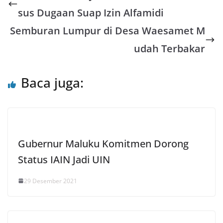
s
b
t
l
e
sus Dugaan Suap Izin Alfamidi
A
o
e
Semburan Lumpur di Desa Waesamet M
p
o
r
udah Terbakar
p
k
Baca juga:
Gubernur Maluku Komitmen Dorong
Status IAIN Jadi UIN
29 Desember 2021