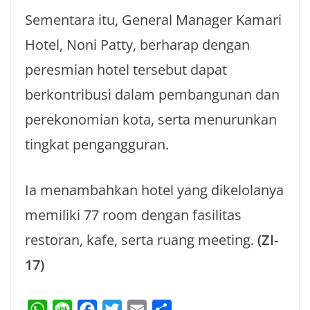
Sementara itu, General Manager Kamari
Hotel, Noni Patty, berharap dengan
peresmian hotel tersebut dapat
berkontribusi dalam pembangunan dan
perekonomian kota, serta menurunkan
tingkat pengangguran.
Ia menambahkan hotel yang dikelolanya
memiliki 77 room dengan fasilitas
restoran, kafe, serta ruang meeting.
(ZI-
17)
W
L
F
T
E
S