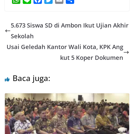
h
i
a
w
m
h
a
n
c
i
a
a
5.673 Siswa SD di Ambon Ikut Ujian Akhir
t
e
e
t
i
r
s
b
t
l
e
Sekolah
A
o
e
Usai Geledah Kantor Wali Kota, KPK Ang
p
o
r
kut 5 Koper Dokumen
p
k
Baca juga: