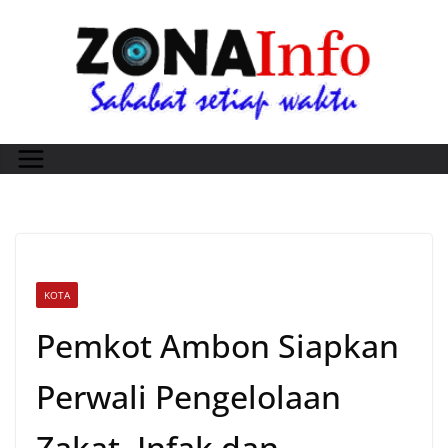
Skip
to
content
KOTA
Pemkot Ambon Siapkan
Perwali Pengelolaan
Zakat, Infak dan