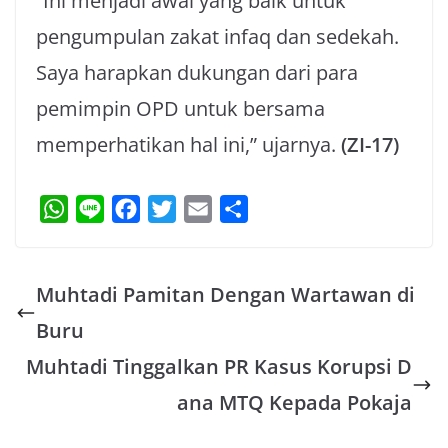
“Ini menjadi awal yang baik untuk
pengumpulan zakat infaq dan sedekah.
Saya harapkan dukungan dari para
pemimpin OPD untuk bersama
memperhatikan hal ini,” ujarnya.
(ZI-17)
W
L
F
T
E
S
h
i
a
w
m
h
a
n
c
i
a
a
Muhtadi Pamitan Dengan Wartawan di
t
e
e
t
i
r
s
b
t
l
e
Buru
A
o
e
Muhtadi Tinggalkan PR Kasus Korupsi D
p
o
r
ana MTQ Kepada Pokaja
p
k