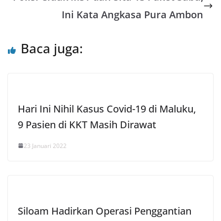
p
o
r
Ini Kata Angkasa Pura Ambon
p
k
Baca juga:
Hari Ini Nihil Kasus Covid-19 di Maluku,
9 Pasien di KKT Masih Dirawat
23 Januari 2022
Siloam Hadirkan Operasi Penggantian