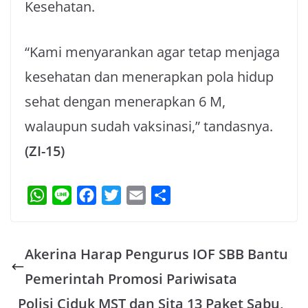
Kesehatan.
“Kami menyarankan agar tetap menjaga
kesehatan dan menerapkan pola hidup
sehat dengan menerapkan 6 M,
walaupun sudah vaksinasi,” tandasnya.
(ZI-15)
W
L
F
T
E
S
h
i
a
w
m
h
a
n
c
i
a
a
Akerina Harap Pengurus IOF SBB Bantu
t
e
e
t
i
r
s
b
t
l
e
Pemerintah Promosi Pariwisata
A
o
e
Polisi Ciduk MST dan Sita 13 Paket Sabu,