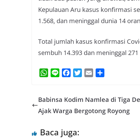
Kepulauan Aru kasus konfirmasi se
1.568, dan meninggal dunia 14 oran
Total jumlah kasus konfirmasi Covi
sembuh 14.393 dan meninggal 271
W
L
F
T
E
S
h
i
a
w
m
h
a
n
c
i
a
a
Babinsa Kodim Namlea di Tiga D
t
e
e
t
i
r
s
b
t
l
e
Ajak Warga Bergotong Royong
A
o
e
p
o
r
Baca juga:
p
k