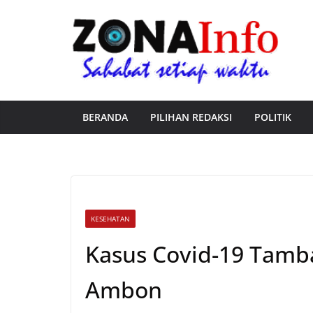
Skip
to
content
BERANDA
PILIHAN REDAKSI
POLITIK
KESEHATAN
Kasus Covid-19 Tamba
Ambon