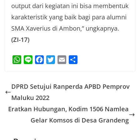
output dari kegiatan ini bisa membentuk
karakteristik yang baik bagi para alumni
SMA Xaverius di Ambon,” ungkapnya.
(ZI-17)
W
L
F
T
E
S
h
i
a
w
m
h
a
n
c
i
a
a
DPRD Setujui Ranperda APBD Pemprov
t
e
e
t
i
r
s
b
t
l
e
Maluku 2022
A
o
e
Eratkan Hubungan, Kodim 1506 Namlea
p
o
r
Gelar Komsos di Desa Grandeng
p
k