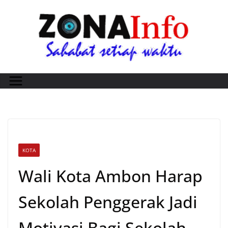
Skip
to
content
KOTA
Wali Kota Ambon Harap
Sekolah Penggerak Jadi
Motivasi Bagi Sekolah