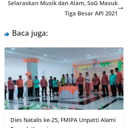
Selaraskan Musik dan Alam, SoG Masuk
p
o
r
Tiga Besar API 2021
p
k
Baca juga:
Dies Natalis ke-25, FMIPA Unpatti Alami