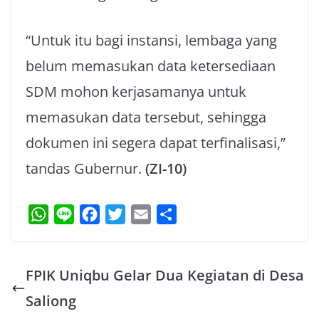
“Untuk itu bagi instansi, lembaga yang
belum memasukan data ketersediaan
SDM mohon kerjasamanya untuk
memasukan data tersebut, sehingga
dokumen ini segera dapat terfinalisasi,”
tandas Gubernur.
(ZI-10)
W
L
F
T
E
S
h
i
a
w
m
h
a
n
c
i
a
a
FPIK Uniqbu Gelar Dua Kegiatan di Desa
t
e
e
t
i
r
s
b
t
l
e
Saliong
A
o
e