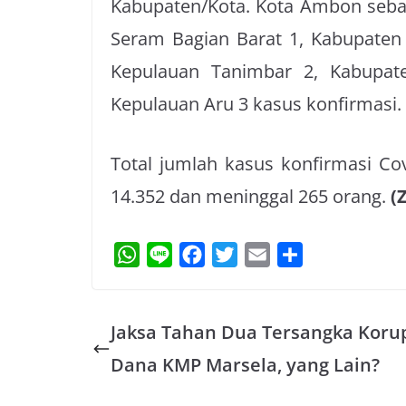
Kabupaten/Kota. Kota Ambon seba
Seram Bagian Barat 1, Kabupaten
Kepulauan Tanimbar 2, Kabupa
Kepulauan Aru 3 kasus konfirmasi.
Total jumlah kasus konfirmasi Co
14.352 dan meninggal 265 orang.
(
W
L
F
T
E
S
h
i
a
w
m
h
a
n
c
i
a
a
Jaksa Tahan Dua Tersangka Koru
t
e
e
t
i
r
s
b
t
l
e
Dana KMP Marsela, yang Lain?
A
o
e