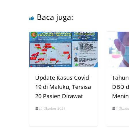
p
o
r
p
k
Baca juga:
Update Kasus Covid-
Tahun 
19 di Maluku, Tersisa
DBD d
20 Pasien Dirawat
Menin
26 Oktober 2021
4 Oktob