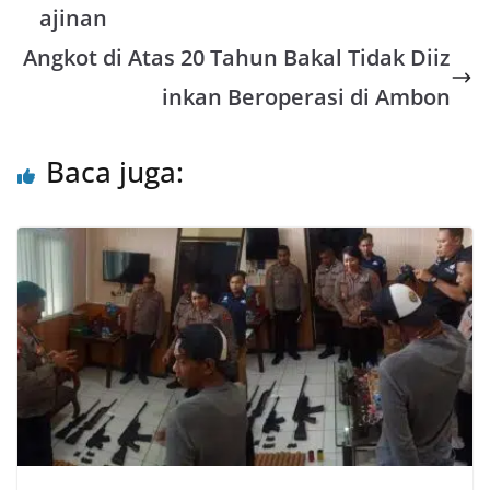
ajinan
p
o
r
Angkot di Atas 20 Tahun Bakal Tidak Diiz
p
k
inkan Beroperasi di Ambon
Baca juga: