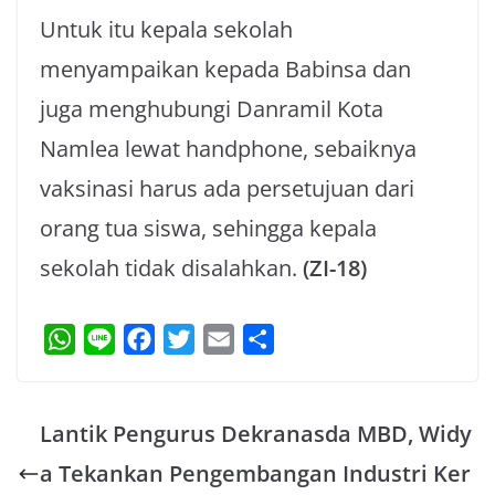
Untuk itu kepala sekolah
menyampaikan kepada Babinsa dan
juga menghubungi Danramil Kota
Namlea lewat handphone, sebaiknya
vaksinasi harus ada persetujuan dari
orang tua siswa, sehingga kepala
sekolah tidak disalahkan.
(ZI-18)
W
L
F
T
E
S
h
i
a
w
m
h
a
n
c
i
a
a
Lantik Pengurus Dekranasda MBD, Widy
t
e
e
t
i
r
s
b
t
l
e
a Tekankan Pengembangan Industri Ker
A
o
e