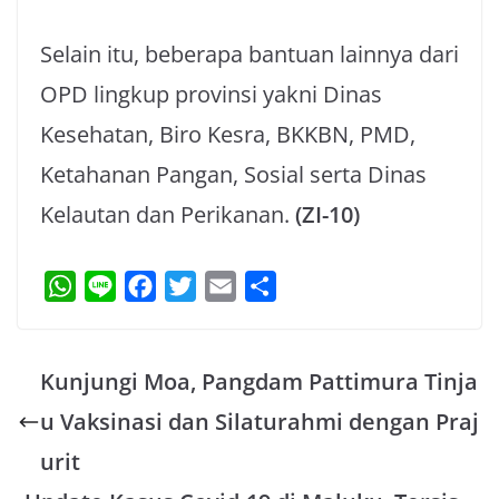
Selain itu, beberapa bantuan lainnya dari
OPD lingkup provinsi yakni Dinas
Kesehatan, Biro Kesra, BKKBN, PMD,
Ketahanan Pangan, Sosial serta Dinas
Kelautan dan Perikanan.
(ZI-10)
W
L
F
T
E
S
h
i
a
w
m
h
a
n
c
i
a
a
Kunjungi Moa, Pangdam Pattimura Tinja
t
e
e
t
i
r
s
b
t
l
e
u Vaksinasi dan Silaturahmi dengan Praj
A
o
e
urit
p
o
r