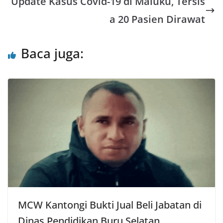
Update Kasus Covid-19 di Maluku, Tersis
p
k
a 20 Pasien Dirawat
Baca juga:
MCW Kantongi Bukti Jual Beli Jabatan di
Dinas Pendidikan Buru Selatan