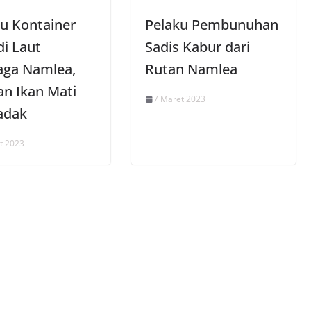
tu Kontainer
Pelaku Pembunuhan
di Laut
Sadis Kabur dari
ga Namlea,
Rutan Namlea
an Ikan Mati
7 Maret 2023
adak
t 2023