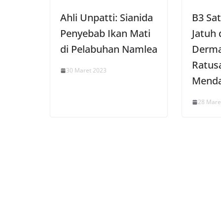
Ahli Unpatti: Sianida
B3 Sa
Penyebab Ikan Mati
Jatuh 
di Pelabuhan Namlea
Derma
Ratus
30 Maret 2023
Mend
28 Mare