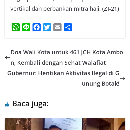
vertikal dan perbankan mitra haji.
(ZI-21)
W
L
F
T
E
S
h
i
a
w
m
h
a
n
c
i
a
a
Doa Wali Kota untuk 461 JCH Kota Ambo
t
e
e
t
i
r
s
b
t
l
e
n, Kembali dengan Sehat Walafiat
A
o
e
Gubernur: Hentikan Aktivitas Ilegal di G
p
o
r
unung Botak!
p
k
Baca juga: