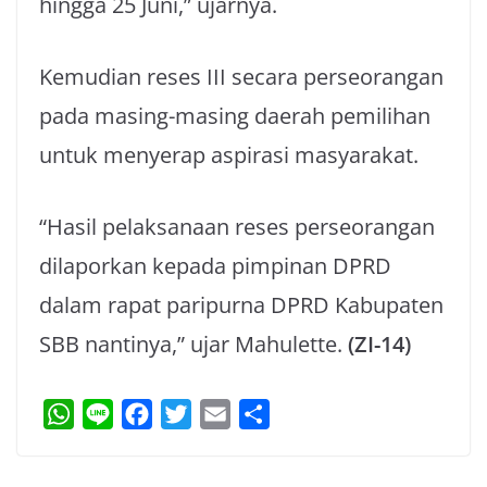
hingga 25 Juni,” ujarnya.
Kemudian reses III secara perseorangan
pada masing-masing daerah pemilihan
untuk menyerap aspirasi masyarakat.
“Hasil pelaksanaan reses perseorangan
dilaporkan kepada pimpinan DPRD
dalam rapat paripurna DPRD Kabupaten
SBB nantinya,” ujar Mahulette.
(ZI-14)
W
L
F
T
E
S
h
i
a
w
m
h
a
n
c
i
a
a