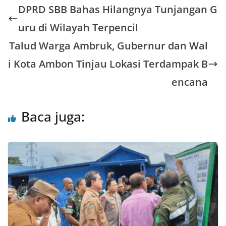
DPRD SBB Bahas Hilangnya Tunjangan G
t
e
e
t
i
r
s
b
t
l
e
uru di Wilayah Terpencil
A
o
e
Talud Warga Ambruk, Gubernur dan Wal
p
o
r
i Kota Ambon Tinjau Lokasi Terdampak B
p
k
encana
Baca juga: