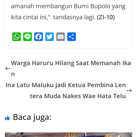
amanah membangun Bumi Bupolo yang
kita cintai ini,” tandasnya lagi.
(ZI-10)
W
L
F
T
E
S
h
i
a
w
m
h
a
n
c
i
a
a
Warga Haruru Hilang Saat Memanah Ika
t
e
e
t
i
r
s
b
t
l
e
n
A
o
e
Ina Latu Maluku Jadi Ketua Pembina Len
p
o
r
tera Muda Nakes Wae Hata Telu
p
k
Baca juga: