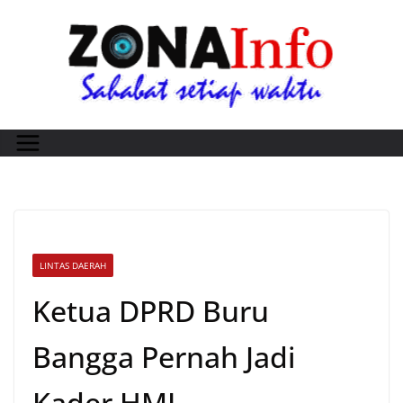
Skip
to
content
LINTAS DAERAH
Ketua DPRD Buru
Bangga Pernah Jadi
Kader HMI