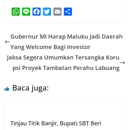
W
L
F
T
E
S
h
i
a
w
m
h
a
n
c
i
a
a
Gubernur MI Harap Maluku Jadi Daerah
t
e
e
t
i
r
s
b
t
l
e
Yang Welcome Bagi Investor
A
o
e
Jaksa Segera Umumkan Tersangka Koru
p
o
r
psi Proyek Tambatan Perahu Labuang
p
k
Baca juga:
Tinjau Titik Banjir, Bupati SBT Beri