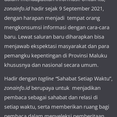
zonainfo.id
hadir sejak 9 September 2021,
dengan harapan menjadi tem­pat orang
mengkonsumsi informasi dengan cara-cara
baru. Lewat sa­luran ba­ru diharapkan bisa
menja­wab ekspektasi masya­rakat dan para
pemangku kepen­tingan di Provinsi Maluku
khususnya dan nasional secara umum.
Hadir dengan
tagline “
Sahabat Setiap Waktu”,
zonainfo.id
berupaya untuk menjadikan
pembaca sebagai sahabat dan relasi di
setiap waktu, serta memberikan ruang bagi
pembaca dalam menyeleksi pemberitaan