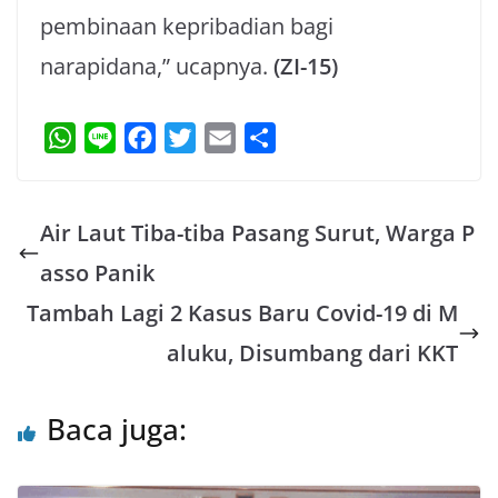
pembinaan kepribadian bagi
narapidana,” ucapnya.
(ZI-15)
W
L
F
T
E
S
h
i
a
w
m
h
a
n
c
i
a
a
Air Laut Tiba-tiba Pasang Surut, Warga P
t
e
e
t
i
r
s
b
t
l
e
asso Panik
A
o
e
Tambah Lagi 2 Kasus Baru Covid-19 di M
p
o
r
aluku, Disumbang dari KKT
p
k
Baca juga: