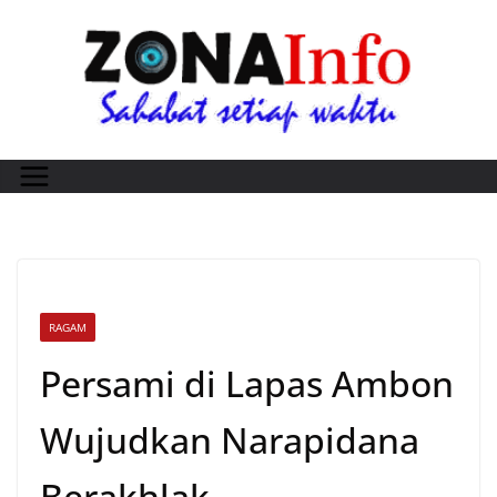
Skip
to
content
RAGAM
Persami di Lapas Ambon
Wujudkan Narapidana
Berakhlak