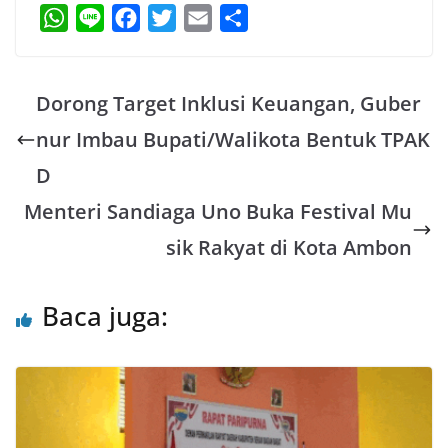
W
L
F
T
E
S
h
i
a
w
m
h
a
n
c
i
a
a
Dorong Target Inklusi Keuangan, Guber
t
e
e
t
i
r
s
b
t
l
e
nur Imbau Bupati/Walikota Bentuk TPAK
A
o
e
D
p
o
r
Menteri Sandiaga Uno Buka Festival Mu
p
k
sik Rakyat di Kota Ambon
Baca juga: