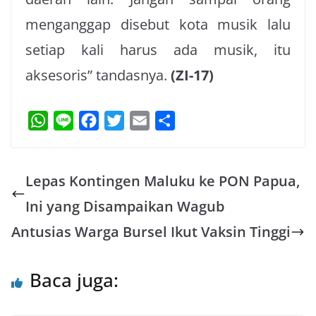
menganggap disebut kota musik lalu
setiap kali harus ada musik, itu
aksesoris”
tandasnya.
(ZI-17)
W
L
F
T
E
S
h
i
a
w
m
h
a
n
c
i
a
a
Lepas Kontingen Maluku ke PON Papua,
t
e
e
t
i
r
s
b
t
l
e
Ini yang Disampaikan Wagub
A
o
e
Antusias Warga Bursel Ikut Vaksin Tinggi
p
o
r
p
k
Baca juga: