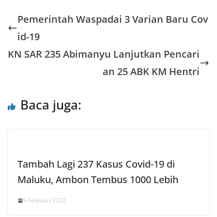
a
n
c
i
a
a
Pemerintah Waspadai 3 Varian Baru Cov
t
e
e
t
i
r
s
b
t
l
e
id-19
A
o
e
KN SAR 235 Abimanyu Lanjutkan Pencari
p
o
r
an 25 ABK KM Hentri
p
k
Baca juga:
Tambah Lagi 237 Kasus Covid-19 di
Maluku, Ambon Tembus 1000 Lebih
9 Februari 2022