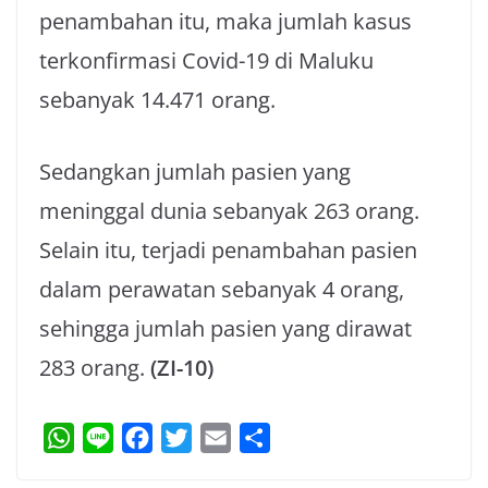
penambahan itu, maka jumlah kasus
terkonfirmasi Covid-19 di Maluku
sebanyak 14.471 orang.
Sedangkan jumlah pasien yang
meninggal dunia sebanyak 263 orang.
Selain itu, terjadi penambahan pasien
dalam perawatan sebanyak 4 orang,
sehingga jumlah pasien yang dirawat
283 orang.
(ZI-10)
W
L
F
T
E
S
h
i
a
w
m
h