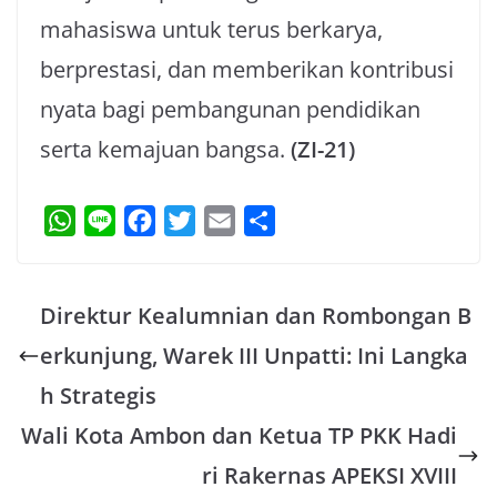
mahasiswa untuk terus berkarya,
berprestasi, dan memberikan kontribusi
nyata bagi pembangunan pendidikan
serta kemajuan bangsa.
(ZI-21)
W
L
F
T
E
S
h
i
a
w
m
h
a
n
c
i
a
a
Direktur Kealumnian dan Rombongan B
t
e
e
t
i
r
s
b
t
l
e
erkunjung, Warek III Unpatti: Ini Langka
A
o
e
h Strategis
p
o
r
Wali Kota Ambon dan Ketua TP PKK Hadi
p
k
ri Rakernas APEKSI XVIII