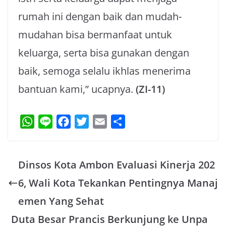
rumah ini dengan baik dan mudah-
mudahan bisa bermanfaat untuk
keluarga, serta bisa gunakan dengan
baik, semoga selalu ikhlas menerima
bantuan kami,” ucapnya.
(ZI-11)
W
L
F
T
E
S
h
i
a
w
m
h
a
n
c
i
a
a
Dinsos Kota Ambon Evaluasi Kinerja 202
t
e
e
t
i
r
s
b
t
l
e
6, Wali Kota Tekankan Pentingnya Manaj
A
o
e
emen Yang Sehat
p
o
r
Duta Besar Prancis Berkunjung ke Unpa
p
k