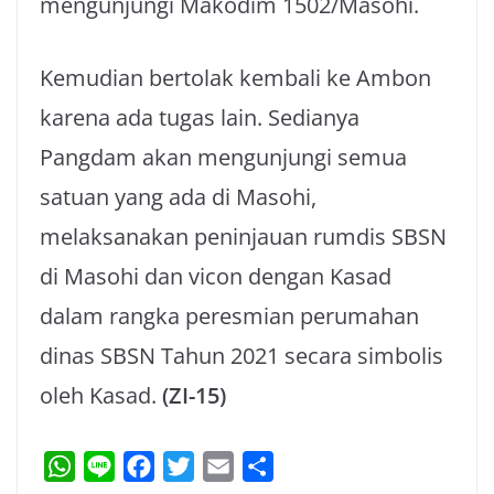
mengunjungi Makodim 1502/Masohi.
Kemudian bertolak kembali ke Ambon
karena ada tugas lain. Sedianya
Pangdam akan mengunjungi semua
satuan yang ada di Masohi,
melaksanakan peninjauan rumdis SBSN
di Masohi dan vicon dengan Kasad
dalam rangka peresmian perumahan
dinas SBSN Tahun 2021 secara simbolis
oleh Kasad.
(ZI-15)
W
L
F
T
E
S