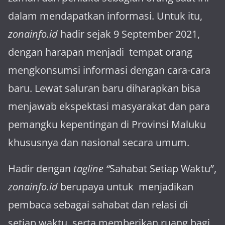
dalam mendapatkan informasi. Untuk itu,
zonainfo.id
hadir sejak 9 September 2021,
dengan harapan menjadi tem­pat orang
mengkonsumsi informasi dengan cara-cara
baru. Lewat sa­luran ba­ru diharapkan bisa
menja­wab ekspektasi masya­rakat dan para
pemangku kepen­tingan di Provinsi Maluku
khususnya dan nasional secara umum.
Hadir dengan
tagline “
Sahabat Setiap Waktu”,
zonainfo.id
berupaya untuk menjadikan
pembaca sebagai sahabat dan relasi di
setiap waktu, serta memberikan ruang bagi