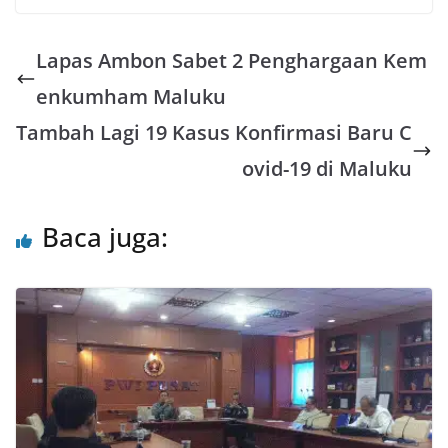
h
i
a
w
m
h
a
n
c
i
a
a
Lapas Ambon Sabet 2 Penghargaan Kem
t
e
e
t
i
r
s
b
t
l
e
enkumham Maluku
A
o
e
Tambah Lagi 19 Kasus Konfirmasi Baru C
p
o
r
ovid-19 di Maluku
p
k
Baca juga: