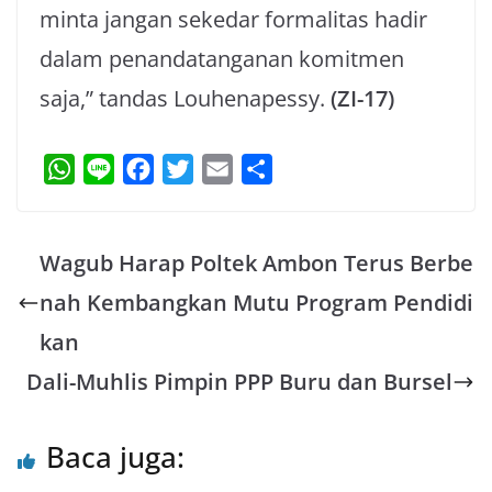
minta jangan sekedar formalitas hadir
dalam penandatanganan komitmen
saja,” tandas Louhenapessy.
(ZI-17)
W
L
F
T
E
S
h
i
a
w
m
h
a
n
c
i
a
a
Wagub Harap Poltek Ambon Terus Berbe
t
e
e
t
i
r
s
b
t
l
e
nah Kembangkan Mutu Program Pendidi
A
o
e
kan
p
o
r
Dali-Muhlis Pimpin PPP Buru dan Bursel
p
k
Baca juga: