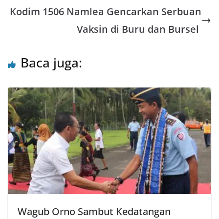
A
o
e
Kodim 1506 Namlea Gencarkan Serbuan
p
o
r
Vaksin di Buru dan Bursel
p
k
Baca juga:
Wagub Orno Sambut Kedatangan