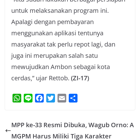
untuk melaksanakan program ini.
Apalagi dengan pembayaran
menggunakan aplikasi tentunya
masyarakat tak perlu repot lagi, dan
juga ini merupakan salah satu
mewujudkan Ambon sebagai kota
cerdas,” ujar Rettob.
(ZI-17)
W
L
F
T
E
S
h
i
a
w
m
h
a
n
c
i
a
a
MPP ke-33 Resmi Dibuka, Wagub Orno: A
t
e
e
t
i
r
s
b
t
l
e
MGPM Harus Miliki Tiga Karakter